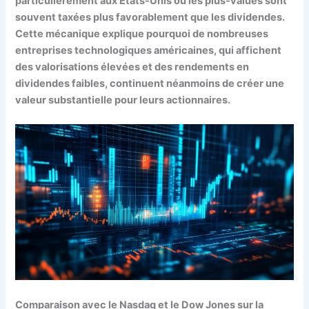
particulièrement aux États-Unis où les plus-values sont
souvent taxées plus favorablement que les dividendes.
Cette mécanique explique pourquoi de nombreuses
entreprises technologiques américaines, qui affichent
des valorisations élevées et des rendements en
dividendes faibles, continuent néanmoins de créer une
valeur substantielle pour leurs actionnaires.
Comparaison avec le Nasdaq et le Dow Jones sur la