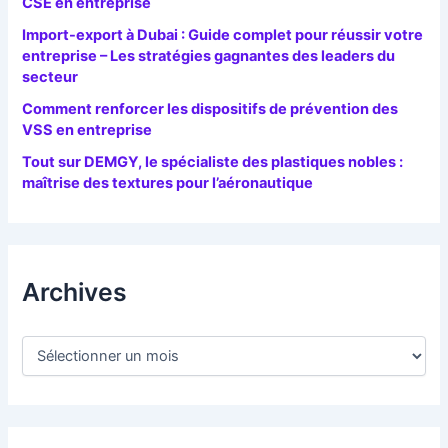
CSE en entreprise
Import-export à Dubai : Guide complet pour réussir votre
entreprise – Les stratégies gagnantes des leaders du
secteur
Comment renforcer les dispositifs de prévention des
VSS en entreprise
Tout sur DEMGY, le spécialiste des plastiques nobles :
maîtrise des textures pour l’aéronautique
Archives
A
r
c
h
i
v