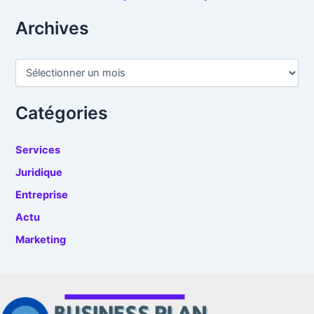
Archives
A
r
c
h
Catégories
i
v
e
Services
s
Juridique
Entreprise
Actu
Marketing