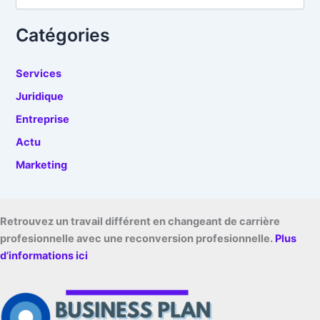
r
c
h
Catégories
i
v
e
Services
s
Juridique
Entreprise
Actu
Marketing
Retrouvez un travail différent en changeant de carrière
profesionnelle avec une reconversion profesionnelle.
Plus
d’informations ici